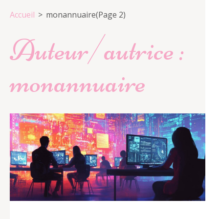
Accueil
>
monannuaire
(Page 2)
Auteur/autrice :
monannuaire