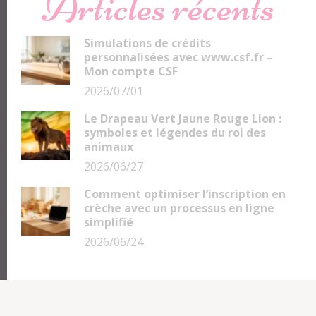
Articles récents
Simulations de crédits
personnalisées avec www.csf.fr –
Mon compte CSF
2026/07/01
Le Drapeau Vert Jaune Rouge Lion :
symboles et légendes du roi des
animaux
2026/06/27
Comment optimiser l’inscription en
crèche avec un processus en ligne
simplifié
2026/06/24
Contact