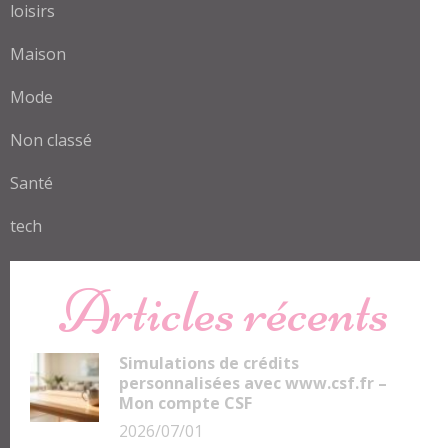
loisirs
Maison
Mode
Non classé
Santé
tech
Articles récents
Simulations de crédits
personnalisées avec www.csf.fr –
Mon compte CSF
2026/07/01