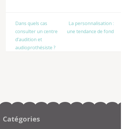
chauffe-eau
électrique
pour votre
maison
Navigation
Dans quels cas
La personnalisation :
de
consulter un centre
une tendance de fond
l’article
d’audition et
audioprothésiste ?
Catégories