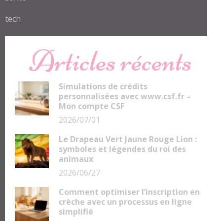
tech
Articles récents
Simulations de crédits
personnalisées avec www.csf.fr –
Mon compte CSF
2026/07/01
Le Drapeau Vert Jaune Rouge Lion :
symboles et légendes du roi des
animaux
2026/06/27
Comment optimiser l’inscription en
crèche avec un processus en ligne
simplifié