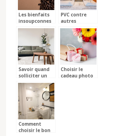
Les bienfaits
PVC contre
insoupconnes
autres
du cafe sur la
materiaux :
sante et le
Pourquoi opter
bien-etre
pour des
portes et
fenetres en
PVC ?
Savoir quand
Choisir le
solliciter un
cadeau photo
architecte
parfait pour la
d’interieur a
fête des mères
paris
Comment
choisir le bon