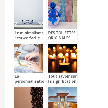
Le minimalisme
DES TOILETTES
: est-ce facile
ORIGINALES
de s’y convertir
PRESQUE
?
PARTOUT
La
Tout savoir sur
personnalisation
la signification
: une tendance
des bougies
de fond