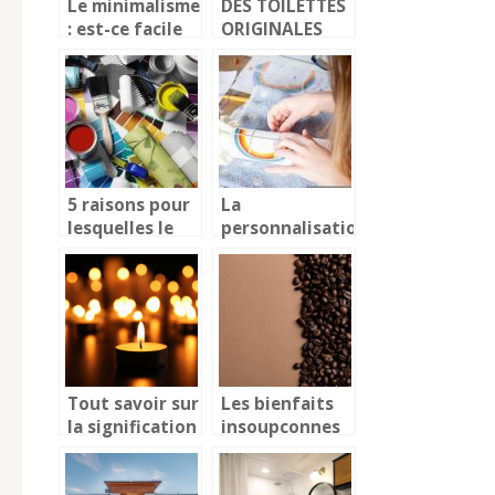
Le minimalisme
DES TOILETTES
: est-ce facile
ORIGINALES
de s’y convertir
PRESQUE
?
PARTOUT
5 raisons pour
La
lesquelles le
personnalisation
bricolage est
: une tendance
bon pour vous
de fond
Tout savoir sur
Les bienfaits
la signification
insoupconnes
des bougies
du cafe sur la
sante et le