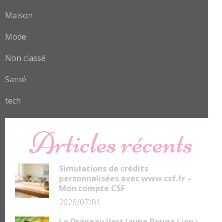
Maison
Mode
Non classé
Santé
tech
Articles récents
Simulations de crédits
personnalisées avec www.csf.fr –
Mon compte CSF
2026/07/01
Le Drapeau Vert Jaune Rouge Lion :