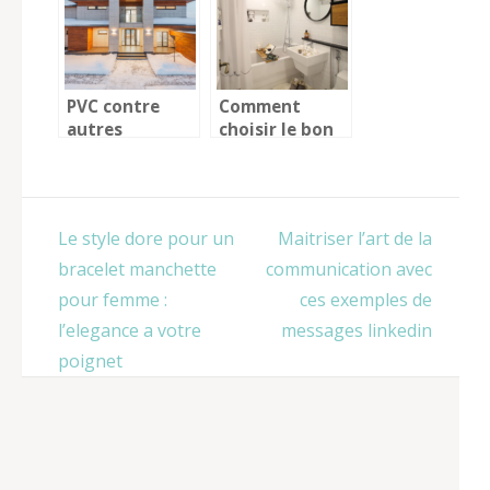
bien-etre
PVC contre
Comment
autres
choisir le bon
materiaux :
chauffe-eau
Pourquoi opter
électrique
pour des
pour votre
portes et
maison
Navigation
Le style dore pour un
Maitriser l’art de la
fenetres en
de
PVC ?
bracelet manchette
communication avec
l’article
pour femme :
ces exemples de
l’elegance a votre
messages linkedin
poignet