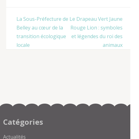
jeunesse :
Comprendre et
defendre ses
Navigation
La Sous-Préfecture de
Le Drapeau Vert Jaune
droits quand
de
on est mineur
Belley au cœur de la
Rouge Lion : symboles
l’article
transition écologique
et légendes du roi des
locale
animaux
Catégories
Actualités