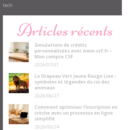
tech
Articles récents
Simulations de crédits
personnalisées avec www.csf.fr –
Mon compte CSF
2026/07/01
Le Drapeau Vert Jaune Rouge Lion :
symboles et légendes du roi des
animaux
2026/06/27
Comment optimiser l’inscription en
crèche avec un processus en ligne
simplifié
2026/06/24