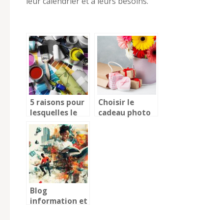
leur calendrier et à leurs besoins.
5 raisons pour
Choisir le
lesquelles le
cadeau photo
bricolage est
parfait pour la
bon pour vous
fête des mères
Blog
information et
astuces pour la