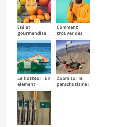
audioprothésiste
?
Été et
Comment
gourmandise :
trouver des
que
surnoms
consommer
facilement ?
pendant la
canicule ?
Le flotteur : un
Zoom sur le
élément
parachutisme :
important du
une activite
bateau
100%
sensations