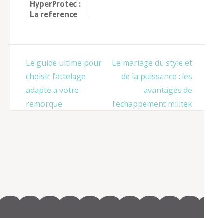
HyperProtec :
La reference
pour
l’armurerie en
ligne
Navigation
Le guide ultime pour
Le mariage du style et
de
choisir l’attelage
de la puissance : les
l’article
adapte a votre
avantages de
remorque
l’echappement milltek