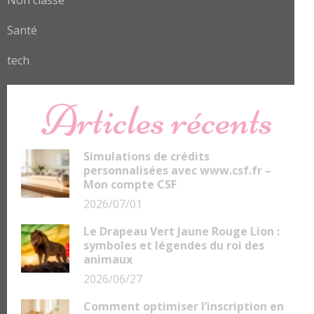
Santé
tech
Articles récents
Simulations de crédits
personnalisées avec www.csf.fr –
Mon compte CSF
2026/07/01
Le Drapeau Vert Jaune Rouge Lion :
symboles et légendes du roi des
animaux
2026/06/27
Comment optimiser l’inscription en